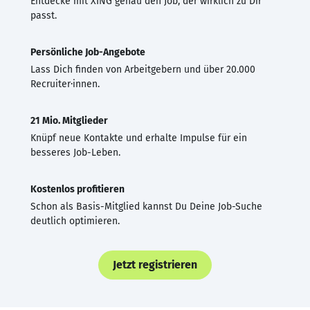
Entdecke mit XING genau den Job, der wirklich zu Dir
passt.
Persönliche Job-Angebote
Lass Dich finden von Arbeitgebern und über 20.000
Recruiter·innen.
21 Mio. Mitglieder
Knüpf neue Kontakte und erhalte Impulse für ein
besseres Job-Leben.
Kostenlos profitieren
Schon als Basis-Mitglied kannst Du Deine Job-Suche
deutlich optimieren.
Jetzt registrieren