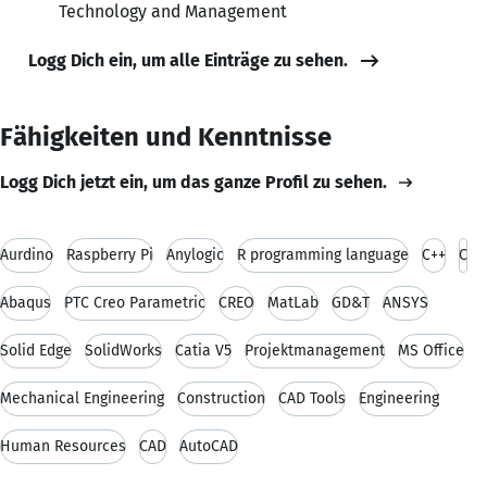
Technology and Management
Logg Dich ein, um alle Einträge zu sehen.
Fähigkeiten und Kenntnisse
Logg Dich jetzt ein, um das ganze Profil zu sehen.
Aurdino
Raspberry Pi
Anylogic
R programming language
C++
C
Abaqus
PTC Creo Parametric
CREO
MatLab
GD&T
ANSYS
Solid Edge
SolidWorks
Catia V5
Projektmanagement
MS Office
Mechanical Engineering
Construction
CAD Tools
Engineering
Human Resources
CAD
AutoCAD