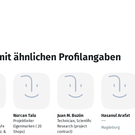
mit ähnlichen Profilangaben
Nurcan Talu
Juan M. Buzón
Hasanul Arafat
Projektleiter
Technician, Scientific
---
AFe
Eigenmarken ( 20
Research (project
Magdeburg
z. &
Shops)
contract)