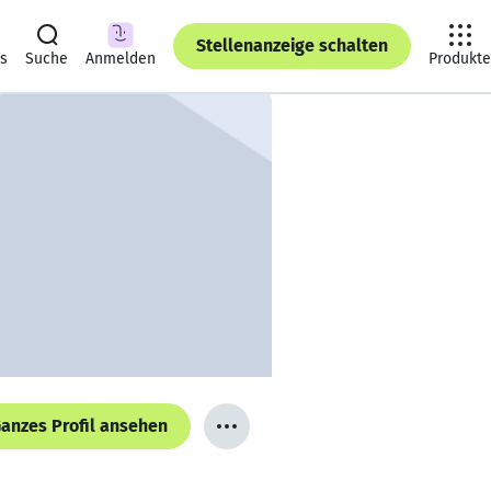
Stellenanzeige schalten
ts
Suche
Anmelden
Produkte
anzes Profil ansehen