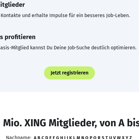
itglieder
Kontakte und erhalte Impulse für ein besseres Job-Leben.
s profitieren
asis-Mitglied kannst Du Deine Job-Suche deutlich optimieren.
Jetzt registrieren
 Mio. XING Mitglieder, von A bi
Nachname:
A
B
C
D
E
F
G
H
I
J
K
L
M
N
O
P
Q
R
S
T
U
V
W
X
Y
Z