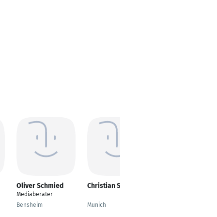
Oliver Schmied
Christian Schäfer
Brandon Kelava
Mediaberater
---
---
Bensheim
Munich
Ludwigsburg