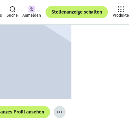
Stellenanzeige schalten
ts
Suche
Anmelden
Produkte
anzes Profil ansehen