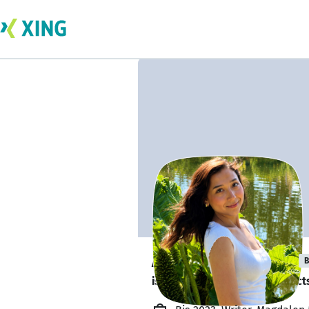
Adilia Muradova
B
is looking for freelance project