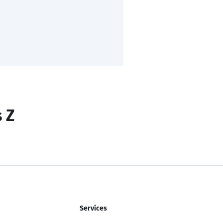
s Z
Services