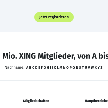
Jetzt registrieren
 Mio. XING Mitglieder, von A bi
Nachname:
A
B
C
D
E
F
G
H
I
J
K
L
M
N
O
P
Q
R
S
T
U
V
W
X
Y
Z
Mitgliedschaften
Hauptbereiche