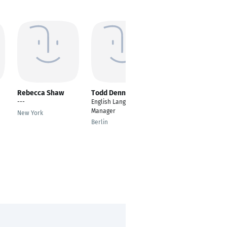
Rebecca Shaw
Todd Dennie
Norbert Conrad
---
English Language
Art Director, Creative
Manager
Director, Designer,
New York
Writer
Berlin
Duisburg