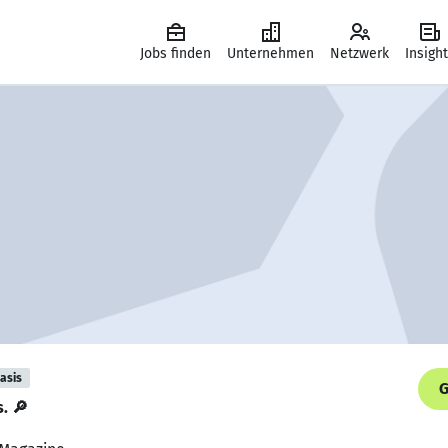
Jobs finden
Unternehmen
Netzwerk
Insigh
asis
G
s. 🔎