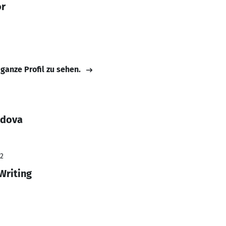
or
 ganze Profil zu sehen.
adova
22
Writing