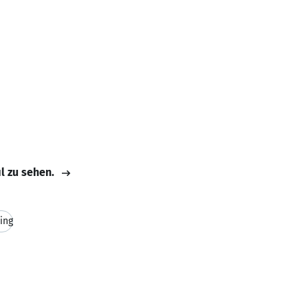
il zu sehen.
ing