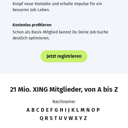
Knüpf neue Kontakte und erhalte Impulse für ein
besseres Job-Leben.
Kostenlos profitieren
Schon als Basis-Mitglied kannst Du Deine Job-Suche
deutlich optimieren.
Jetzt registrieren
21 Mio. XING Mitglieder, von A bis Z
Nachname:
A
B
C
D
E
F
G
H
I
J
K
L
M
N
O
P
Q
R
S
T
U
V
W
X
Y
Z