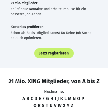
21 Mio. Mitglieder
Knüpf neue Kontakte und erhalte Impulse für ein
besseres Job-Leben.
Kostenlos profitieren
Schon als Basis-Mitglied kannst Du Deine Job-Suche
deutlich optimieren.
Jetzt registrieren
21 Mio. XING Mitglieder, von A bis Z
Nachname:
A
B
C
D
E
F
G
H
I
J
K
L
M
N
O
P
Q
R
S
T
U
V
W
X
Y
Z