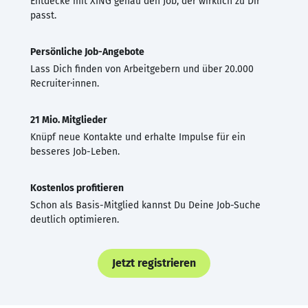
Entdecke mit XING genau den Job, der wirklich zu Dir
passt.
Persönliche Job-Angebote
Lass Dich finden von Arbeitgebern und über 20.000
Recruiter·innen.
21 Mio. Mitglieder
Knüpf neue Kontakte und erhalte Impulse für ein
besseres Job-Leben.
Kostenlos profitieren
Schon als Basis-Mitglied kannst Du Deine Job-Suche
deutlich optimieren.
Jetzt registrieren