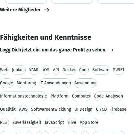
Weitere Mitglieder
Fähigkeiten und Kenntnisse
Logg Dich jetzt ein, um das ganze Profil zu sehen.
Web
Jenkins
YAML
iOS
API
Docker
Code
Software
SWIFT
Google
Mentoring
IT-Anwendungen
Anwendung
Informationstechnologie
Plattform
Computer
Code-Analysen
Qualität
AWS
Softwareentwicklung
UI Design
CI/CD
Firebase
REST
Zuverlässigkeit
JavaScript
Hive
App Store