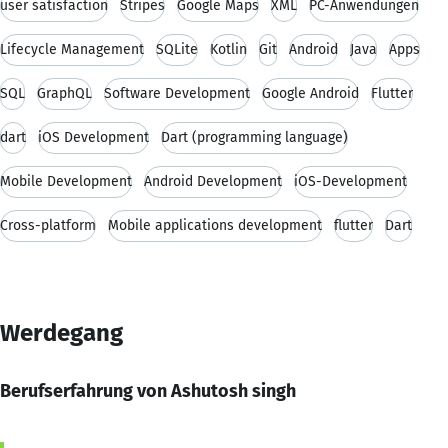
user satisfaction
Stripes
Google Maps
XML
PC-Anwendungen
Lifecycle Management
SQLite
Kotlin
Git
Android
Java
Apps
SQL
GraphQL
Software Development
Google Android
Flutter
dart
iOS Development
Dart (programming language)
Mobile Development
Android Development
iOS-Development
Cross-platform
Mobile applications development
flutter
Dart
Werdegang
Berufserfahrung von Ashutosh singh