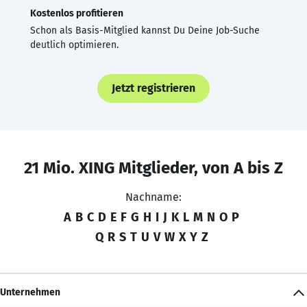
Kostenlos profitieren
Schon als Basis-Mitglied kannst Du Deine Job-Suche
deutlich optimieren.
Jetzt registrieren
21 Mio. XING Mitglieder, von A bis Z
Nachname:
A
B
C
D
E
F
G
H
I
J
K
L
M
N
O
P
Q
R
S
T
U
V
W
X
Y
Z
Unternehmen