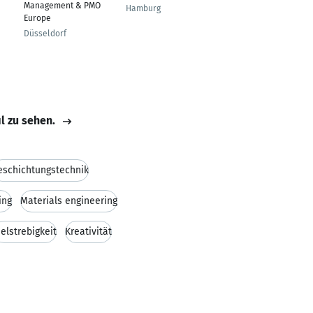
SAP HCM Payroll
Management & PMO
Hamburg
Consultant
Europe
Valletta
Düsseldorf
il zu sehen.
eschichtungstechnik
ing
Materials engineering
ielstrebigkeit
Kreativität