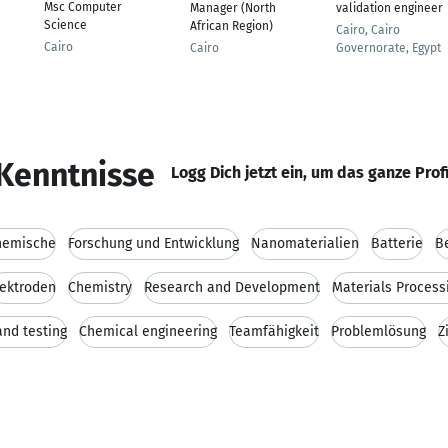
Msc Computer
Manager (North
validation engineer
Science
African Region)
Cairo, Cairo
Cairo
Cairo
Governorate, Egypt
Kenntnisse
Logg Dich jetzt ein, um das ganze Prof
hemische
Forschung und Entwicklung
Nanomaterialien
Batterie
B
lektroden
Chemistry
Research and Development
Materials Process
and testing
Chemical engineering
Teamfähigkeit
Problemlösung
Z