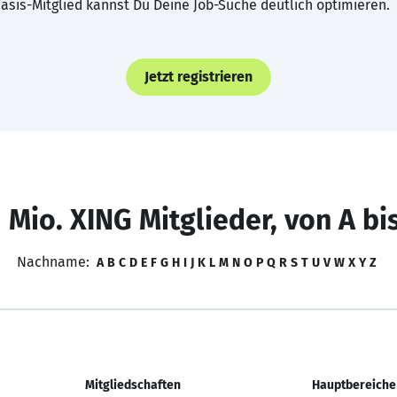
asis-Mitglied kannst Du Deine Job-Suche deutlich optimieren.
Jetzt registrieren
 Mio. XING Mitglieder, von A bi
Nachname:
A
B
C
D
E
F
G
H
I
J
K
L
M
N
O
P
Q
R
S
T
U
V
W
X
Y
Z
Mitgliedschaften
Hauptbereiche