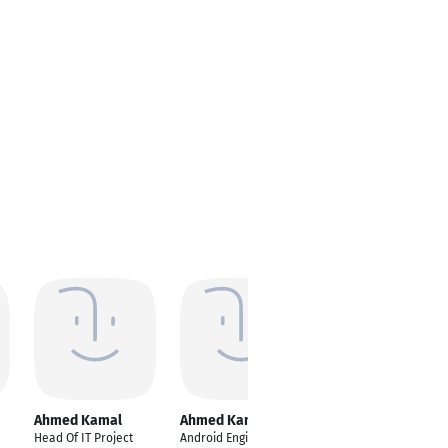
Ahmed Kamal
Ahmed Kamal
Ahmed Kamal
Naeem
Head Of IT Project
Android Engineer