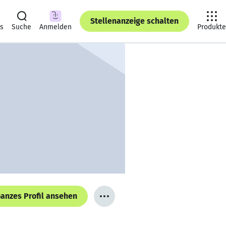
Stellenanzeige schalten
ts
Suche
Anmelden
Produkte
anzes Profil ansehen