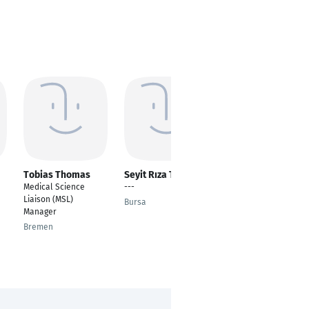
Tobias Thomas
Seyit Rıza TOKGÖZ
Anas Hawasli
Medical Science
---
Research Assistant
Liaison (MSL)
Bursa
Karlsruhe
Manager
Bremen