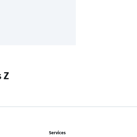
s Z
Services