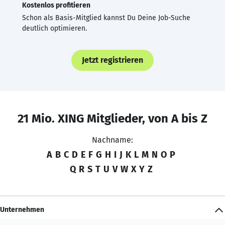
Kostenlos profitieren
Schon als Basis-Mitglied kannst Du Deine Job-Suche
deutlich optimieren.
Jetzt registrieren
21 Mio. XING Mitglieder, von A bis Z
Nachname:
A
B
C
D
E
F
G
H
I
J
K
L
M
N
O
P
Q
R
S
T
U
V
W
X
Y
Z
Unternehmen