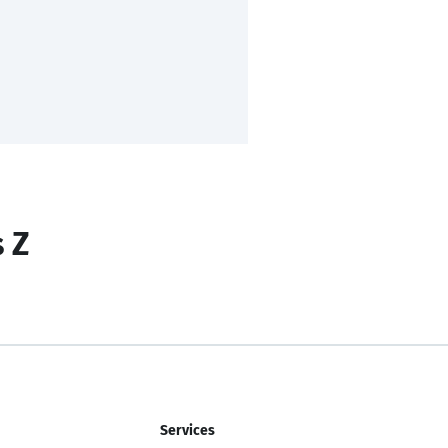
s Z
Services