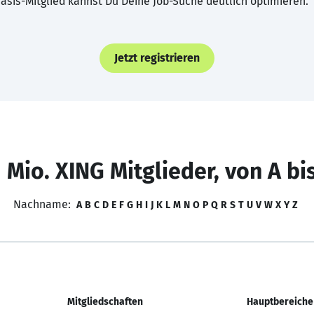
asis-Mitglied kannst Du Deine Job-Suche deutlich optimieren.
Jetzt registrieren
 Mio. XING Mitglieder, von A bi
Nachname:
A
B
C
D
E
F
G
H
I
J
K
L
M
N
O
P
Q
R
S
T
U
V
W
X
Y
Z
Mitgliedschaften
Hauptbereiche