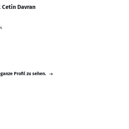
 Cetin Davran
24
 ganze Profil zu sehen.