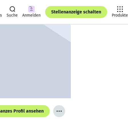
Stellenanzeige schalten
ts
Suche
Anmelden
Produkte
anzes Profil ansehen