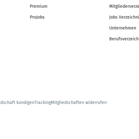
Premium
Mitgliederverz
ProJobs
Jobs Verzeichn
Unternehmen
Berufsverzeich
edschaft kündigen
Tracking
Mitgliedschaften widerrufen