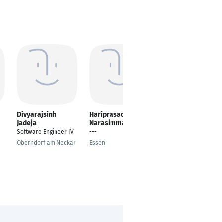
Divyarajsinh
Hariprasad
Venkata Karthik
Jadeja
Narasimman
Singara
Software Engineer IV
---
Cost Controller
Oberndorf am Neckar
Essen
Augsburg