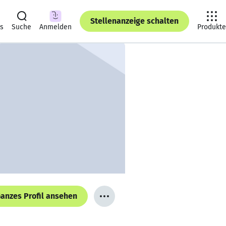
Stellenanzeige schalten
ts
Suche
Anmelden
Produkte
anzes Profil ansehen