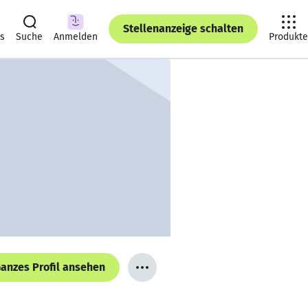
Stellenanzeige schalten
ts
Suche
Anmelden
Produkte
anzes Profil ansehen