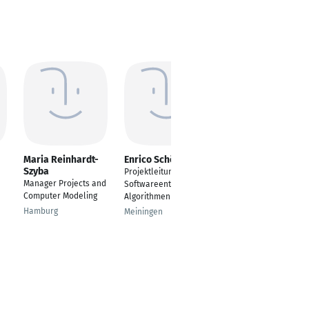
Maria Reinhardt-
Enrico Schöppach
Sahar Reza
Szyba
Projektleitung /
Vertrieb und
Manager Projects and
Softwareentwicklung
Projektassistentin
Computer Modeling
Algorithmen
Hamburg
Hamburg
Meiningen