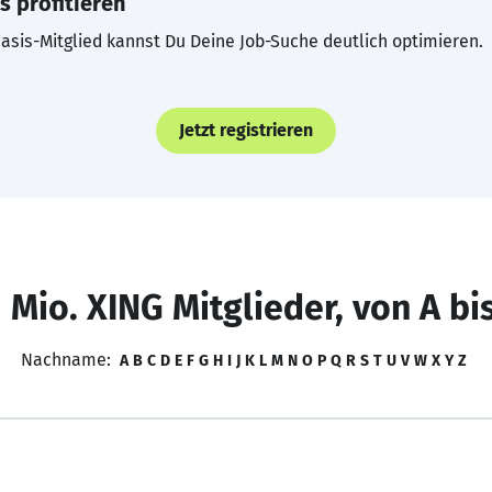
s profitieren
asis-Mitglied kannst Du Deine Job-Suche deutlich optimieren.
Jetzt registrieren
 Mio. XING Mitglieder, von A bi
Nachname:
A
B
C
D
E
F
G
H
I
J
K
L
M
N
O
P
Q
R
S
T
U
V
W
X
Y
Z