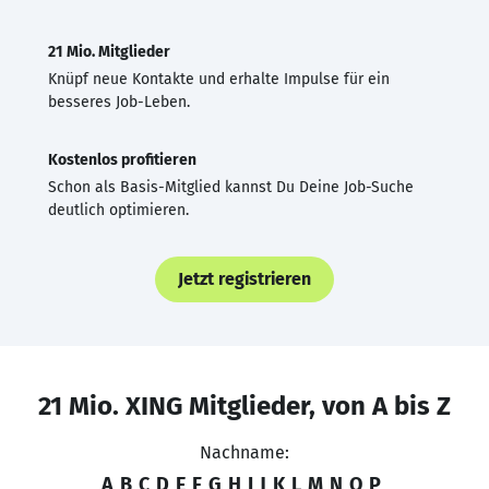
21 Mio. Mitglieder
Knüpf neue Kontakte und erhalte Impulse für ein
besseres Job-Leben.
Kostenlos profitieren
Schon als Basis-Mitglied kannst Du Deine Job-Suche
deutlich optimieren.
Jetzt registrieren
21 Mio. XING Mitglieder, von A bis Z
Nachname:
A
B
C
D
E
F
G
H
I
J
K
L
M
N
O
P