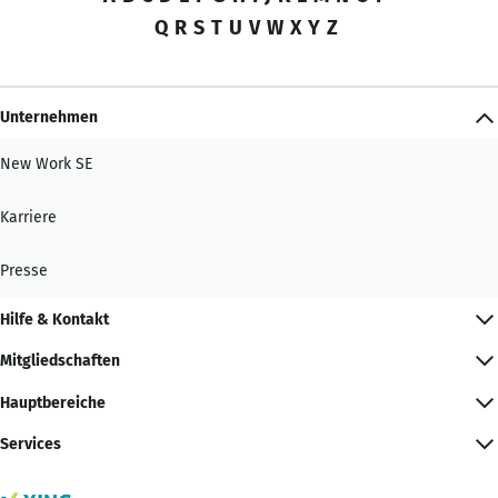
Q
R
S
T
U
V
W
X
Y
Z
Unternehmen
New Work SE
Karriere
Presse
Hilfe & Kontakt
Mitgliedschaften
Hauptbereiche
Services