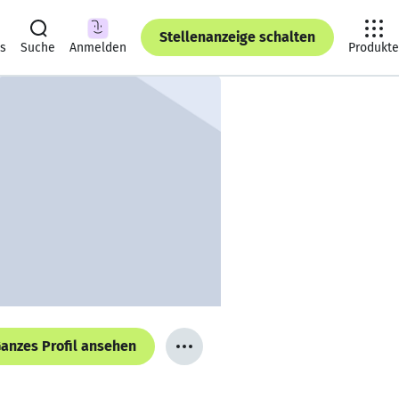
Stellenanzeige schalten
ts
Suche
Anmelden
Produkte
anzes Profil ansehen