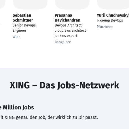
Sebastian
Prasanna
Yurii Chudnovsky
Schmittner
Ravichandran
Інженер DevOps
Senior Devops
Devops Architect -
r
Pforzheim
Engineer
cloud aws architect
jenkins expert
Wien
Bangalore
XING – Das Jobs-Netzwerk
 Million Jobs
t XING genau den Job, der wirklich zu Dir passt.