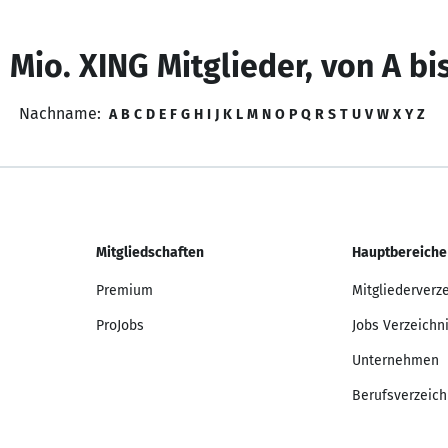
 Mio. XING Mitglieder, von A bi
Nachname:
A
B
C
D
E
F
G
H
I
J
K
L
M
N
O
P
Q
R
S
T
U
V
W
X
Y
Z
Mitgliedschaften
Hauptbereiche
Premium
Mitgliederverz
ProJobs
Jobs Verzeichn
Unternehmen
Berufsverzeich