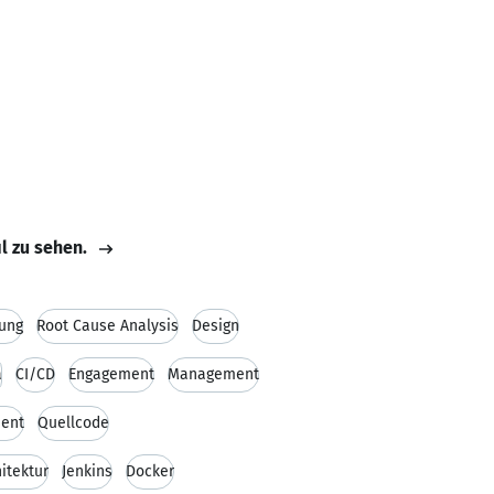
il zu sehen.
ung
Root Cause Analysis
Design
a
CI/CD
Engagement
Management
ent
Quellcode
itektur
Jenkins
Docker