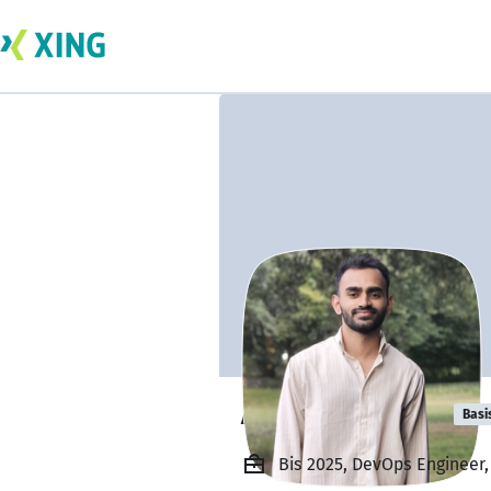
Ajmal Koradan
Basi
Bis 2025, DevOps Engineer