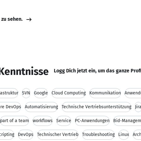
e zu sehen.
Kenntnisse
Logg Dich jetzt ein, um das ganze Prof
rastruktur
SVN
Google
Cloud Computing
Kommunikation
Anwend
ure DevOps
Automatisierung
Technische Vertriebsunterstützung
Jir
part of a team
workflows
Service
PC-Anwendungen
Bid-Managem
cripting
DevOps
Technischer Vertrieb
Troubleshooting
Linux
Arch