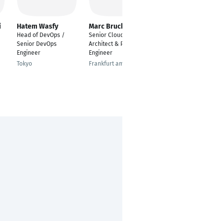
i
Hatem Wasfy
Marc Bruckskotten
Stefan May
Head of DevOps /
Senior Cloud
Artificial Intelligence
Senior DevOps
Architect & Platform
Aachen
Engineer
Engineer
Tokyo
Frankfurt am Main