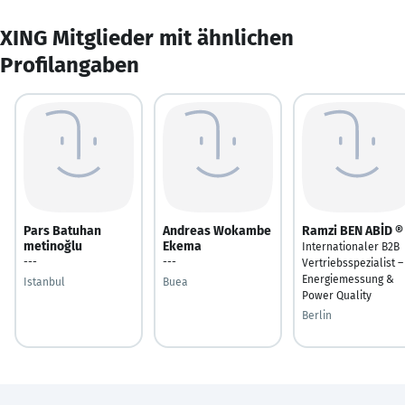
XING Mitglieder mit ähnlichen
Profilangaben
Pars Batuhan
Andreas Wokambe
Ramzi BEN ABİD ®
metinoğlu
Ekema
Internationaler B2B
---
---
Vertriebsspezialist –
Energiemessung &
Istanbul
Buea
Power Quality
Berlin