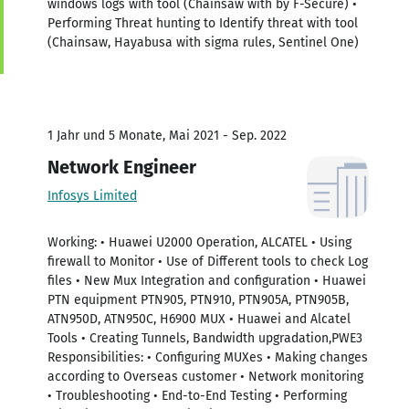
windows logs with tool (Chainsaw with by F-Secure) •
Performing Threat hunting to Identify threat with tool
(Chainsaw, Hayabusa with sigma rules, Sentinel One)
1 Jahr und 5 Monate, Mai 2021 - Sep. 2022
Network Engineer
Infosys Limited
Working: • Huawei U2000 Operation, ALCATEL • Using
firewall to Monitor • Use of Different tools to check Log
files • New Mux Integration and configuration • Huawei
PTN equipment PTN905, PTN910, PTN905A, PTN905B,
ATN950D, ATN950C, H6900 MUX • Huawei and Alcatel
Tools • Creating Tunnels, Bandwidth upgradation,PWE3
Responsibilities: • Configuring MUXes • Making changes
according to Overseas customer • Network monitoring
• Troubleshooting • End-to-End Testing • Performing