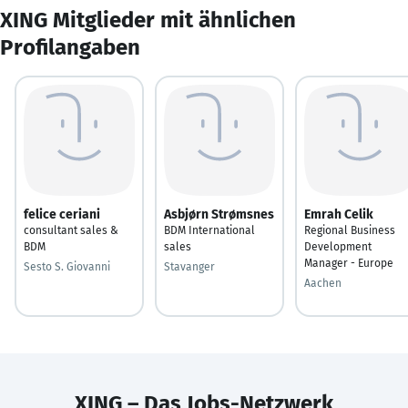
XING Mitglieder mit ähnlichen
Profilangaben
felice ceriani
Asbjørn Strømsnes
Emrah Celik
consultant sales &
BDM International
Regional Business
BDM
sales
Development
Manager - Europe
Sesto S. Giovanni
Stavanger
Aachen
XING – Das Jobs-Netzwerk