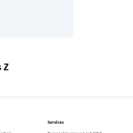
s Z
Services