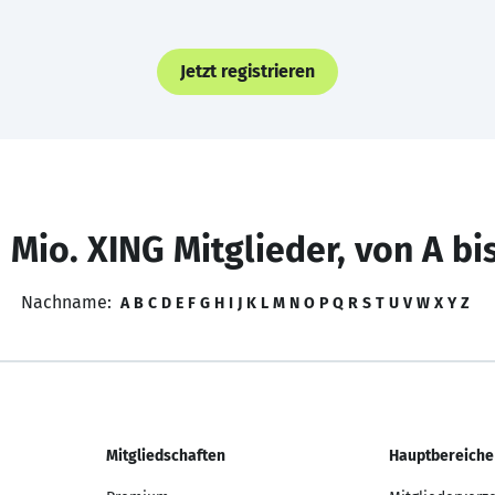
Jetzt registrieren
 Mio. XING Mitglieder, von A bi
Nachname:
A
B
C
D
E
F
G
H
I
J
K
L
M
N
O
P
Q
R
S
T
U
V
W
X
Y
Z
Mitgliedschaften
Hauptbereiche