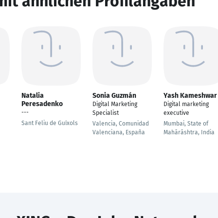
mit ähnlichen Profilangaben
Natalia
Sonia Guzmán
Yash Kameshwar
Peresadenko
Digital Marketing
Digital marketing
---
Specialist
executive
Sant Feliu de Guíxols
Valencia, Comunidad
Mumbai, State of
Valenciana, España
Mahārāshtra, India