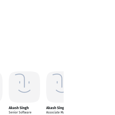
Akash Singh
Akash Singh
Akash Singh
Senior Software
Associate Manager
Lead Analyst