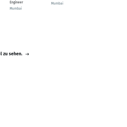
Engineer
Mumbai
Munich
Mumbai
il zu sehen.