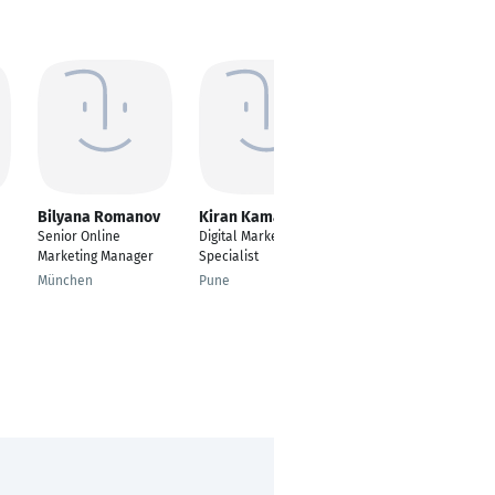
Bilyana Romanov
Kiran Kamat
Mateusz Maslon
Senior Online
Digital Marketing
SEO & GEO Specialist
Marketing Manager
Specialist
Koszalin
München
Pune