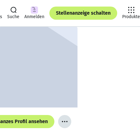
Stellenanzeige schalten
ts
Suche
Anmelden
Produkte
anzes Profil ansehen