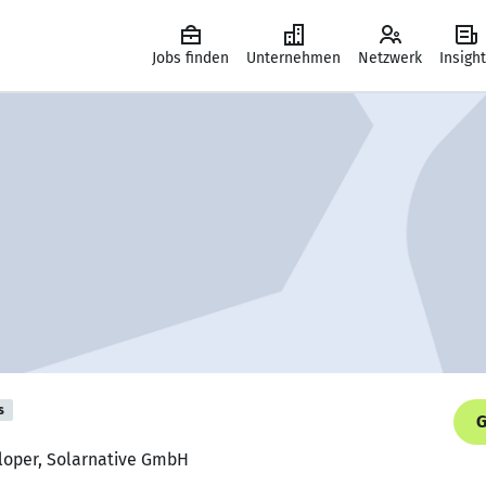
Jobs finden
Unternehmen
Netzwerk
Insigh
s
G
loper, Solarnative GmbH