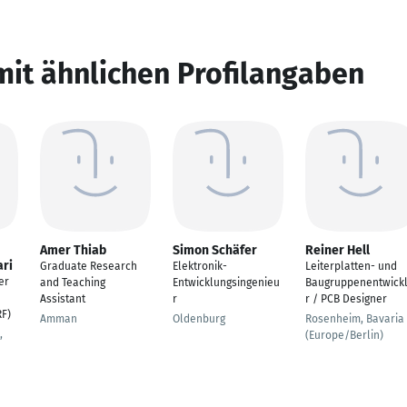
mit ähnlichen Profilangaben
Amer Thiab
Simon Schäfer
Reiner Hell
ri
Graduate Research
Elektronik-
Leiterplatten- und
er
and Teaching
Entwicklungsingenieu
Baugruppenentwick
Assistant
r
r / PCB Designer
RF)
Amman
Oldenburg
Rosenheim, Bavaria
,
(Europe/Berlin)