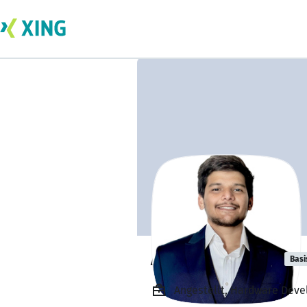
Akshay Ekbote
Basi
Angestellt, Hardware Deve