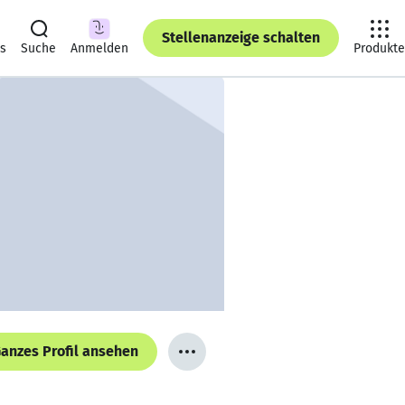
Stellenanzeige schalten
ts
Suche
Anmelden
Produkte
anzes Profil ansehen