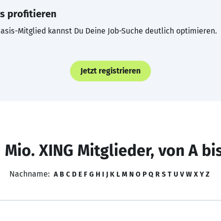
s profitieren
asis-Mitglied kannst Du Deine Job-Suche deutlich optimieren.
Jetzt registrieren
 Mio. XING Mitglieder, von A bi
Nachname:
A
B
C
D
E
F
G
H
I
J
K
L
M
N
O
P
Q
R
S
T
U
V
W
X
Y
Z