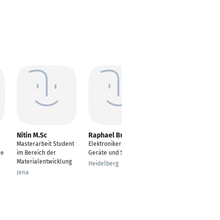
Nitin M.Sc
Raphael Burgert
Felix Bartholomä
Masterarbeit Student
Elektroniker für
Technischer
le
im Bereich der
Geräte und Systeme
Projektleiter*in
Materialentwicklung
Heidelberg
Putzbrunn
Jena