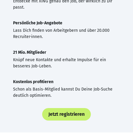
Entdecke mit XING genau den Job, der wirklich zu Dir
passt.
Persönliche Job-Angebote
Lass Dich finden von Arbeitgebern und über 20.000
Recruiter·innen.
21 Mio. Mitglieder
Knüpf neue Kontakte und erhalte Impulse für ein
besseres Job-Leben.
Kostenlos profitieren
Schon als Basis-Mitglied kannst Du Deine Job-Suche
deutlich optimieren.
Jetzt registrieren