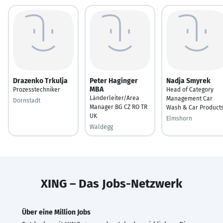
Drazenko Trkulja
Peter Haginger
Nadja Smyrek
MBA
Prozesstechniker
Head of Category
Länderleiter/Area
Management Car
Dornstadt
Manager BG CZ RO TR
Wash & Car Product
UK
Elmshorn
Waldegg
XING – Das Jobs-Netzwerk
Über eine Million Jobs