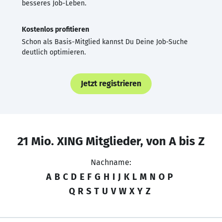
besseres Job-Leben.
Kostenlos profitieren
Schon als Basis-Mitglied kannst Du Deine Job-Suche
deutlich optimieren.
Jetzt registrieren
21 Mio. XING Mitglieder, von A bis Z
Nachname:
A
B
C
D
E
F
G
H
I
J
K
L
M
N
O
P
Q
R
S
T
U
V
W
X
Y
Z