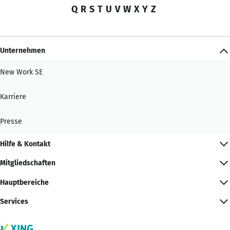
Q
R
S
T
U
V
W
X
Y
Z
Unternehmen
New Work SE
Karriere
Presse
Hilfe & Kontakt
Mitgliedschaften
Hauptbereiche
Services