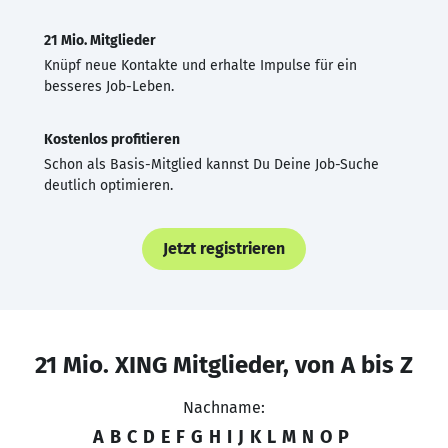
21 Mio. Mitglieder
Knüpf neue Kontakte und erhalte Impulse für ein
besseres Job-Leben.
Kostenlos profitieren
Schon als Basis-Mitglied kannst Du Deine Job-Suche
deutlich optimieren.
Jetzt registrieren
21 Mio. XING Mitglieder, von A bis Z
Nachname:
A
B
C
D
E
F
G
H
I
J
K
L
M
N
O
P