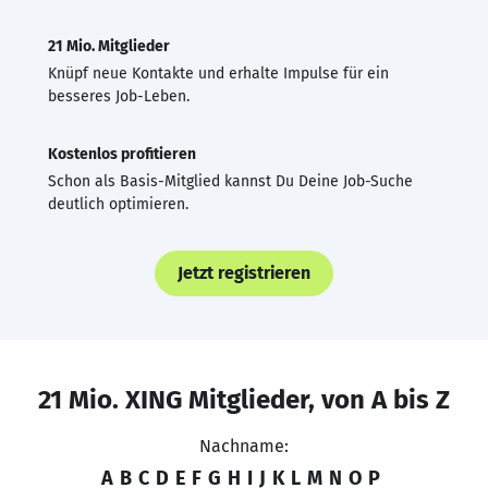
21 Mio. Mitglieder
Knüpf neue Kontakte und erhalte Impulse für ein
besseres Job-Leben.
Kostenlos profitieren
Schon als Basis-Mitglied kannst Du Deine Job-Suche
deutlich optimieren.
Jetzt registrieren
21 Mio. XING Mitglieder, von A bis Z
Nachname:
A
B
C
D
E
F
G
H
I
J
K
L
M
N
O
P