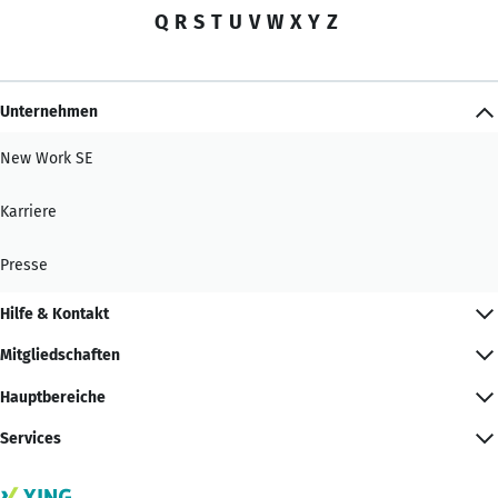
Q
R
S
T
U
V
W
X
Y
Z
Unternehmen
New Work SE
Karriere
Presse
Hilfe & Kontakt
Mitgliedschaften
Hauptbereiche
Services