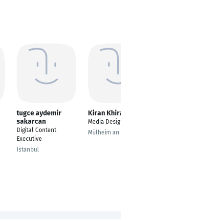
tugce aydemir
Kiran Khirade
Boglárka Kanta
sakarcan
Media Designer
Community Manager
Digital Content
Mülheim an der Ruhr
Schweinfurt
Executive
Istanbul