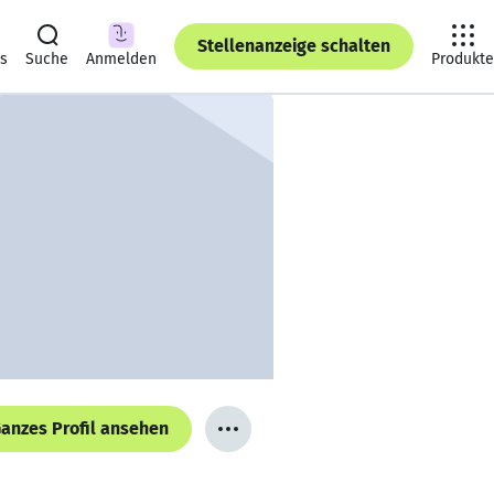
Stellenanzeige schalten
ts
Suche
Anmelden
Produkte
anzes Profil ansehen