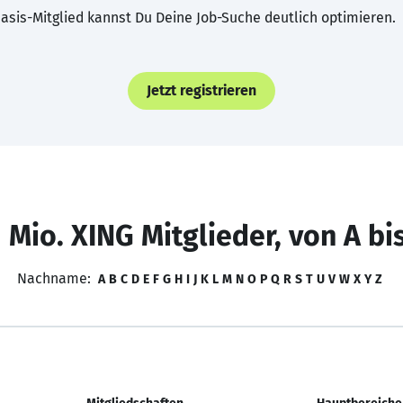
asis-Mitglied kannst Du Deine Job-Suche deutlich optimieren.
Jetzt registrieren
 Mio. XING Mitglieder, von A bi
Nachname:
A
B
C
D
E
F
G
H
I
J
K
L
M
N
O
P
Q
R
S
T
U
V
W
X
Y
Z