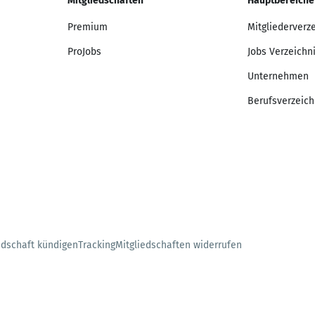
Mitgliedschaften
Hauptbereiche
Premium
Mitgliederverz
ProJobs
Jobs Verzeichn
Unternehmen
Berufsverzeich
edschaft kündigen
Tracking
Mitgliedschaften widerrufen