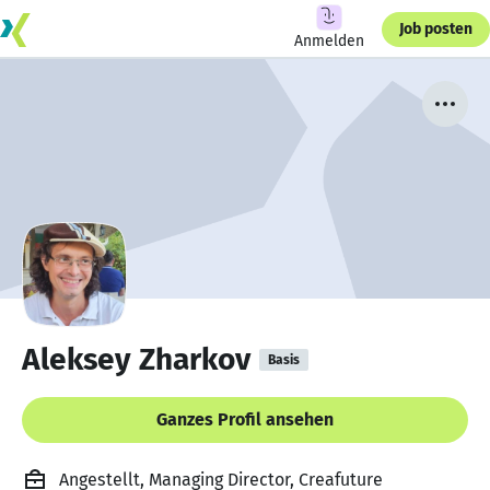
Job posten
Anmelden
Aleksey Zharkov
Basis
Ganzes Profil ansehen
Angestellt, Managing Director, Creafuture