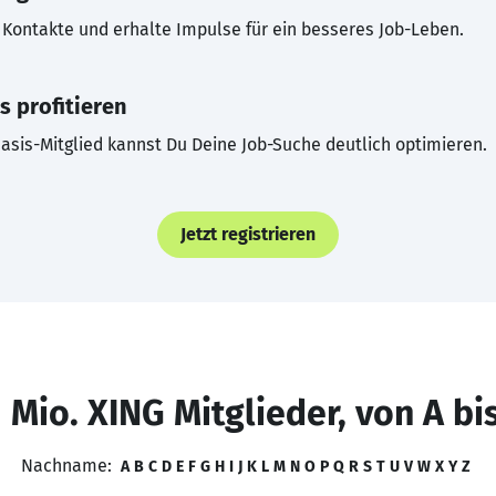
Kontakte und erhalte Impulse für ein besseres Job-Leben.
s profitieren
asis-Mitglied kannst Du Deine Job-Suche deutlich optimieren.
Jetzt registrieren
 Mio. XING Mitglieder, von A bi
Nachname:
A
B
C
D
E
F
G
H
I
J
K
L
M
N
O
P
Q
R
S
T
U
V
W
X
Y
Z