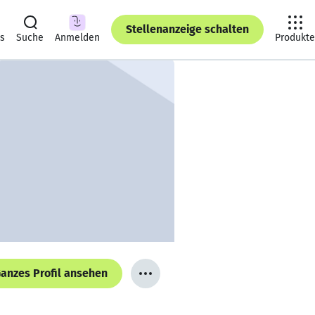
Stellenanzeige schalten
ts
Suche
Anmelden
Produkte
anzes Profil ansehen