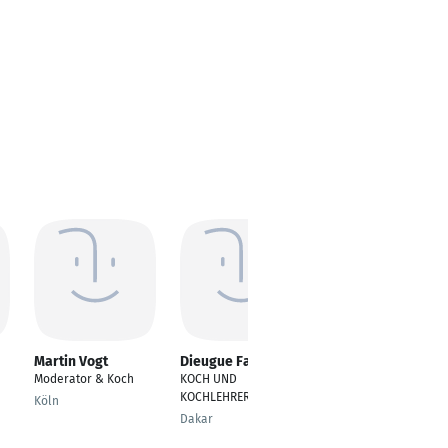
Martin Vogt
Dieugue Fall
Chris Wolf
Moderator & Koch
KOCH UND
koch
KOCHLEHRER
Köln
dresden
Dakar