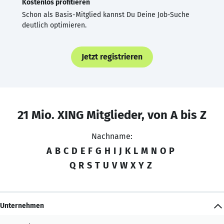
Kostenlos profitieren
Schon als Basis-Mitglied kannst Du Deine Job-Suche
deutlich optimieren.
Jetzt registrieren
21 Mio. XING Mitglieder, von A bis Z
Nachname:
A
B
C
D
E
F
G
H
I
J
K
L
M
N
O
P
Q
R
S
T
U
V
W
X
Y
Z
Unternehmen