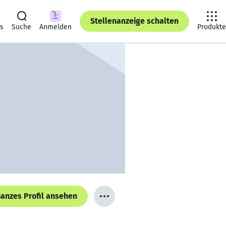
Stellenanzeige schalten
ts
Suche
Anmelden
Produkte
anzes Profil ansehen