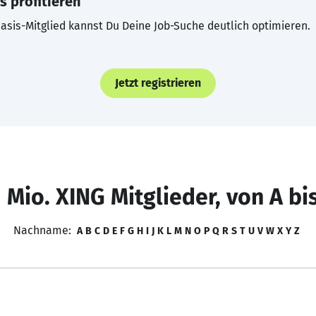
s profitieren
asis-Mitglied kannst Du Deine Job-Suche deutlich optimieren.
Jetzt registrieren
 Mio. XING Mitglieder, von A bi
Nachname:
A
B
C
D
E
F
G
H
I
J
K
L
M
N
O
P
Q
R
S
T
U
V
W
X
Y
Z