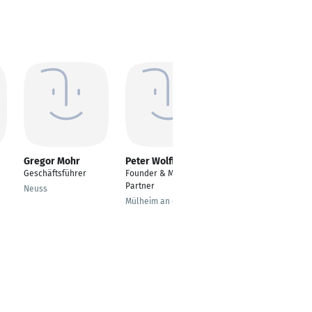
Gregor Mohr
Peter Wolff
Markus Pöhlmann
Geschäftsführer
Founder & Managing
Founder & Managing
Partner
Director
Neuss
Mülheim an der Ruhr
Gräfelfing