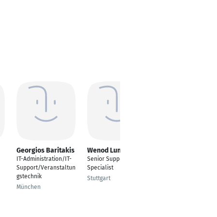
Georgios Baritakis
Wenod Lund
Sultan Alsadoon
IT-Administration/IT-
Senior Support
---
Support/Veranstaltun
Specialist
Dubai
gstechnik
Stuttgart
München