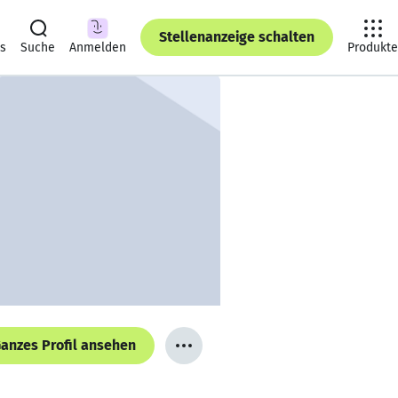
Stellenanzeige schalten
ts
Suche
Anmelden
Produkte
anzes Profil ansehen