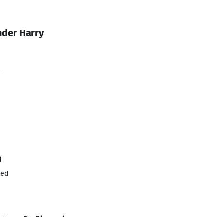
nder Harry
2
n
ted