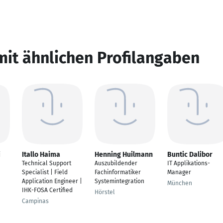
mit ähnlichen Profilangaben
i
Itallo Haima
Henning Huilmann
Buntic Dalibor
Technical Support
Auszubildender
IT Applikations-
Specialist | Field
Fachinformatiker
Manager
Application Engineer |
Systemintegration
München
IHK-FOSA Certified
Hörstel
Campinas