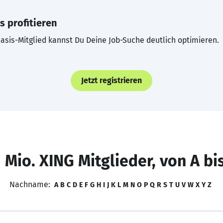
s profitieren
asis-Mitglied kannst Du Deine Job-Suche deutlich optimieren.
Jetzt registrieren
 Mio. XING Mitglieder, von A bi
Nachname:
A
B
C
D
E
F
G
H
I
J
K
L
M
N
O
P
Q
R
S
T
U
V
W
X
Y
Z