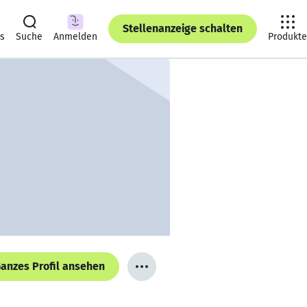
Stellenanzeige schalten
ts
Suche
Anmelden
Produkte
anzes Profil ansehen