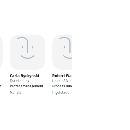
Carla Rydzynski
Robert Wagner
Michaela Käfer
Teamleitung
Head of Business
Prozessmanager
t
Prozessmanagement
Process Innovation
Logistik
Münster
Ingolstadt
Graz