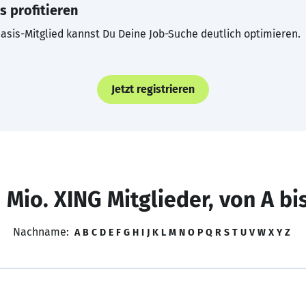
s profitieren
asis-Mitglied kannst Du Deine Job-Suche deutlich optimieren.
Jetzt registrieren
 Mio. XING Mitglieder, von A bi
Nachname:
A
B
C
D
E
F
G
H
I
J
K
L
M
N
O
P
Q
R
S
T
U
V
W
X
Y
Z