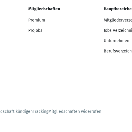
Mitgliedschaften
Hauptbereiche
Premium
Mitgliederverz
ProJobs
Jobs Verzeichn
Unternehmen
Berufsverzeich
edschaft kündigen
Tracking
Mitgliedschaften widerrufen