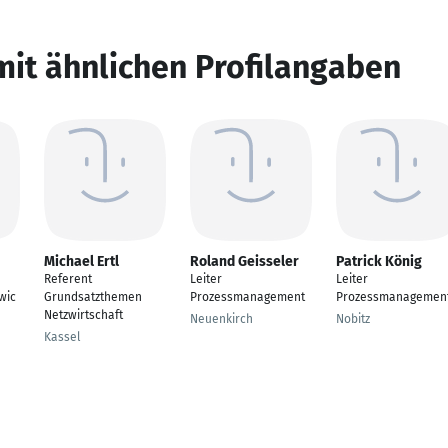
mit ähnlichen Profilangaben
Michael Ertl
Roland Geisseler
Patrick König
Referent
Leiter
Leiter
wic
Grundsatzthemen
Prozessmanagement
Prozessmanagemen
Netzwirtschaft
Neuenkirch
Nobitz
Kassel