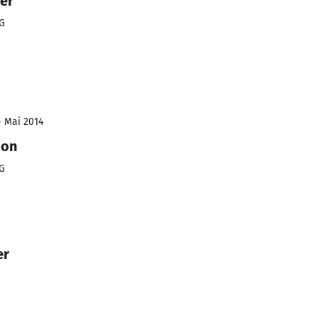
er
HG
- Mai 2014
ion
HG
er