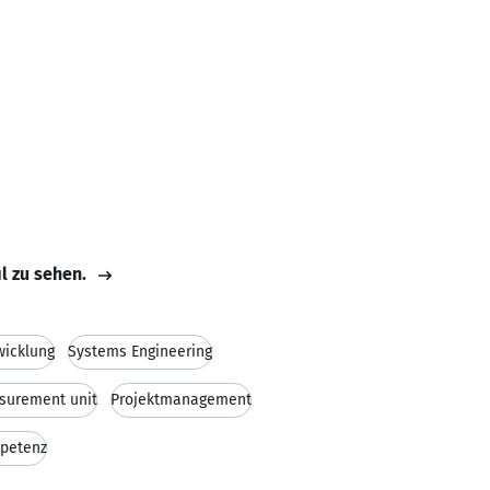
il zu sehen.
wicklung
Systems Engineering
asurement unit
Projektmanagement
petenz