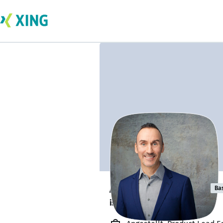
Alexander Teut
Ba
ist gesund und munter. 🥦