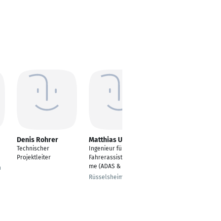
Denis Rohrer
Matthias Urban
Avnish Chandra
Suman
Technischer
Ingenieur für
Product Architect
Projektleiter
Fahrerassistenzsyste
(Engineering Lead)
me (ADAS & AD)
n
Hyderabad
Rüsselsheim