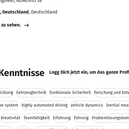
Engineer, AUMOVIO SE
, Deutschland
, Deutschland
e zu sehen.
Kenntnisse
Logg Dich jetzt ein, um das ganze Prof
icklung
Fahrzeugtechnik
Funktionale Sicherheit
Forschung und Ent
ake system
highly automated driving
vehicle dynamics
inertial me
Kreativität
Teamfähigkeit
Erfahrung
Führung
Problemlösungskom