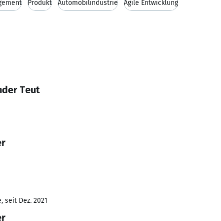
gement
Produkt
Automobilindustrie
Agile Entwicklung
nder Teut
er
 seit Dez. 2021
er