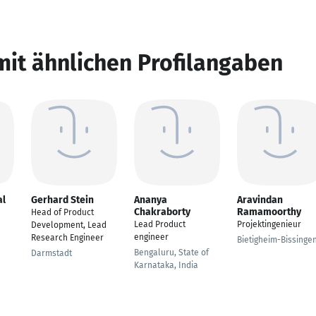
mit ähnlichen Profilangaben
al
Gerhard Stein
Ananya
Aravindan
Chakraborty
Ramamoorthy
Head of Product
Lead Product
Projektingenieur
Development, Lead
engineer
Research Engineer
Bietigheim-Bissinge
Bengaluru, State of
Darmstadt
Karnataka, India