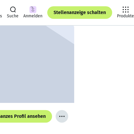
Stellenanzeige schalten
ts
Suche
Anmelden
Produkte
anzes Profil ansehen