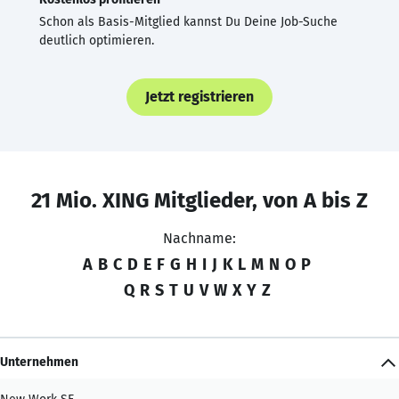
Schon als Basis-Mitglied kannst Du Deine Job-Suche
deutlich optimieren.
Jetzt registrieren
21 Mio. XING Mitglieder, von A bis Z
Nachname:
A
B
C
D
E
F
G
H
I
J
K
L
M
N
O
P
Q
R
S
T
U
V
W
X
Y
Z
Unternehmen