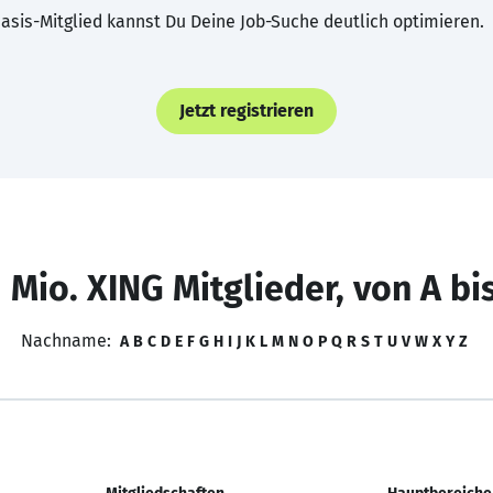
asis-Mitglied kannst Du Deine Job-Suche deutlich optimieren.
Jetzt registrieren
 Mio. XING Mitglieder, von A bi
Nachname:
A
B
C
D
E
F
G
H
I
J
K
L
M
N
O
P
Q
R
S
T
U
V
W
X
Y
Z