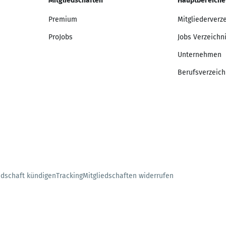
Mitgliedschaften
Hauptbereiche
Premium
Mitgliederverz
ProJobs
Jobs Verzeichn
Unternehmen
Berufsverzeich
edschaft kündigen
Tracking
Mitgliedschaften widerrufen