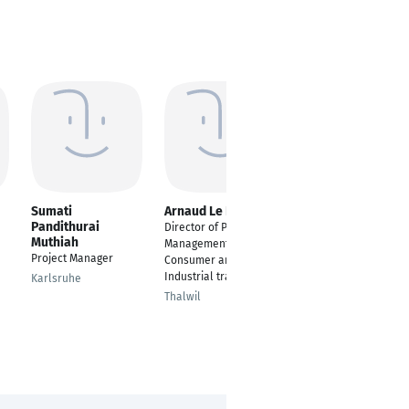
Sumati
Arnaud Le Lannic
Michael Rohloff
Pandithurai
Director of Product
Prozessmanager ERP
Muthiah
Management
/ Projektleiter
Project Manager
Consumer and
Spaichingen
Industrial tracking
Karlsruhe
Thalwil