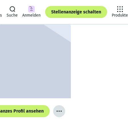
Stellenanzeige schalten
ts
Suche
Anmelden
Produkte
anzes Profil ansehen