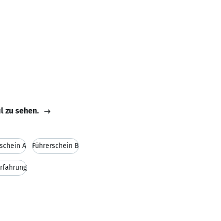
il zu sehen.
schein A
Führerschein B
rfahrung