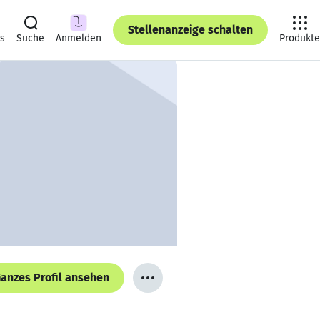
Stellenanzeige schalten
ts
Suche
Anmelden
Produkte
anzes Profil ansehen