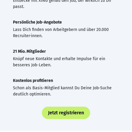
Entdecke mit XING genau den Job, der wirklich zu Dir
passt.
Persönliche Job-Angebote
Lass Dich finden von Arbeitgebern und über 20.000
Recruiter·innen.
21 Mio. Mitglieder
Knüpf neue Kontakte und erhalte Impulse für ein
besseres Job-Leben.
Kostenlos profitieren
Schon als Basis-Mitglied kannst Du Deine Job-Suche
deutlich optimieren.
Jetzt registrieren