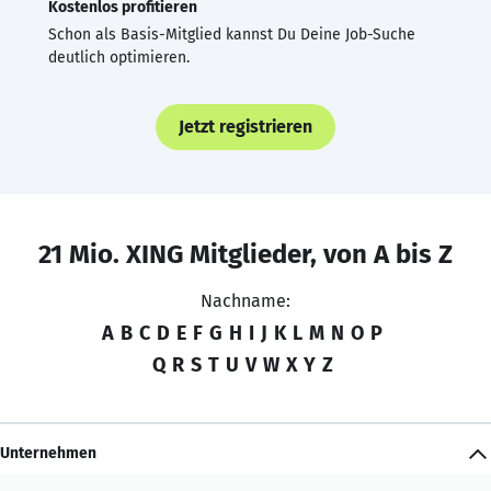
Kostenlos profitieren
Schon als Basis-Mitglied kannst Du Deine Job-Suche
deutlich optimieren.
Jetzt registrieren
21 Mio. XING Mitglieder, von A bis Z
Nachname:
A
B
C
D
E
F
G
H
I
J
K
L
M
N
O
P
Q
R
S
T
U
V
W
X
Y
Z
Unternehmen