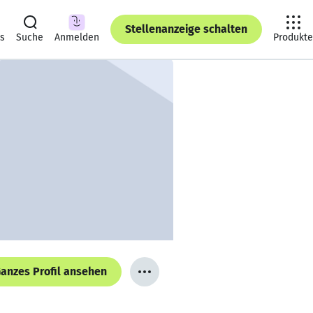
Stellenanzeige schalten
ts
Suche
Anmelden
Produkte
anzes Profil ansehen