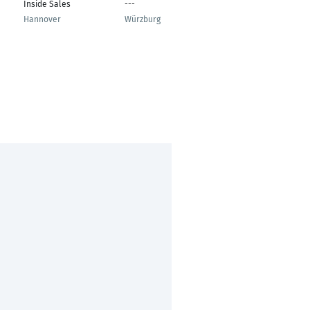
Inside Sales
---
European Business &
Psychology
Hannover
Würzburg
Hamburg