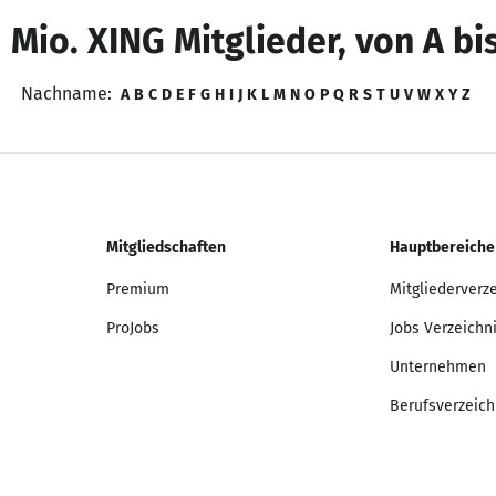
 Mio. XING Mitglieder, von A bi
Nachname:
A
B
C
D
E
F
G
H
I
J
K
L
M
N
O
P
Q
R
S
T
U
V
W
X
Y
Z
Mitgliedschaften
Hauptbereiche
Premium
Mitgliederverz
ProJobs
Jobs Verzeichn
Unternehmen
Berufsverzeich