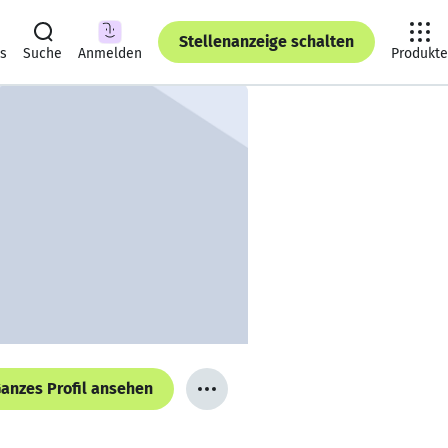
Stellenanzeige schalten
ts
Suche
Anmelden
Produkte
anzes Profil ansehen