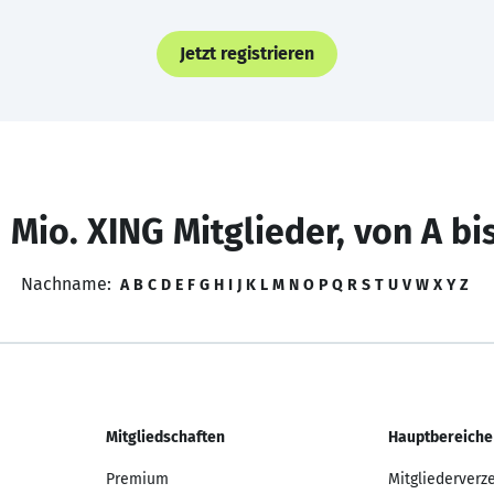
Jetzt registrieren
 Mio. XING Mitglieder, von A bi
Nachname:
A
B
C
D
E
F
G
H
I
J
K
L
M
N
O
P
Q
R
S
T
U
V
W
X
Y
Z
Mitgliedschaften
Hauptbereiche
Premium
Mitgliederverz