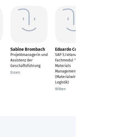
Sabine Brombach
Eduardo Correia
Patrick Hobauer
Projektmanagerin und
SAP S/4Hana
Leiter IT Infrastruktur
Assistenz der
Fachmodul "MM"
Braunschweig
Geschäftsführung
Materials
Management
Essen
(Materialwirtschaft &
Logistik)
Witten