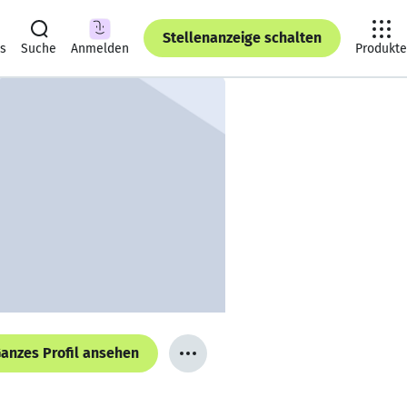
Stellenanzeige schalten
ts
Suche
Anmelden
Produkte
anzes Profil ansehen