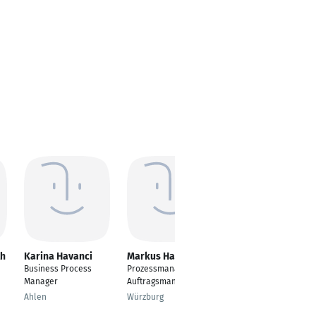
th
Karina Havanci
Markus Hascher
Sandra
Kronawitter
Business Process
Prozessmanager -
Specialist Group
Manager
Auftragsmanagement
Governance
Ahlen
Würzburg
Processes