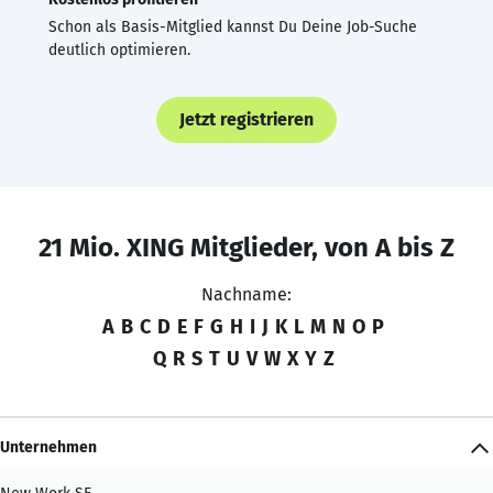
Schon als Basis-Mitglied kannst Du Deine Job-Suche
deutlich optimieren.
Jetzt registrieren
21 Mio. XING Mitglieder, von A bis Z
Nachname:
A
B
C
D
E
F
G
H
I
J
K
L
M
N
O
P
Q
R
S
T
U
V
W
X
Y
Z
Unternehmen