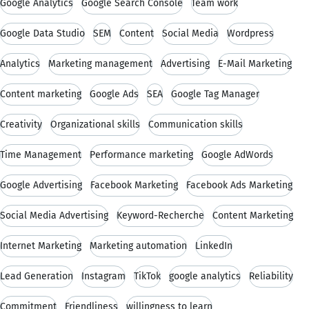
Google Analytics
Google Search Console
Team work
Google Data Studio
SEM
Content
Social Media
Wordpress
Analytics
Marketing management
Advertising
E-Mail Marketing
Content marketing
Google Ads
SEA
Google Tag Manager
Creativity
Organizational skills
Communication skills
Time Management
Performance marketing
Google AdWords
Google Advertising
Facebook Marketing
Facebook Ads Marketing
Social Media Advertising
Keyword-Recherche
Content Marketing
Internet Marketing
Marketing automation
LinkedIn
Lead Generation
Instagram
TikTok
google analytics
Reliability
Commitment
Friendliness
willingness to learn