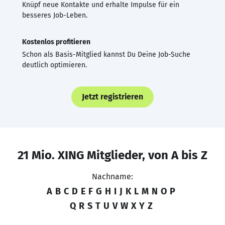
Knüpf neue Kontakte und erhalte Impulse für ein
besseres Job-Leben.
Kostenlos profitieren
Schon als Basis-Mitglied kannst Du Deine Job-Suche
deutlich optimieren.
Jetzt registrieren
21 Mio. XING Mitglieder, von A bis Z
Nachname:
A
B
C
D
E
F
G
H
I
J
K
L
M
N
O
P
Q
R
S
T
U
V
W
X
Y
Z