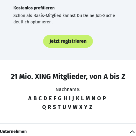
Kostenlos profitieren
Schon als Basis-Mitglied kannst Du Deine Job-Suche
deutlich optimieren.
Jetzt registrieren
21 Mio. XING Mitglieder, von A bis Z
Nachname:
A
B
C
D
E
F
G
H
I
J
K
L
M
N
O
P
Q
R
S
T
U
V
W
X
Y
Z
Unternehmen