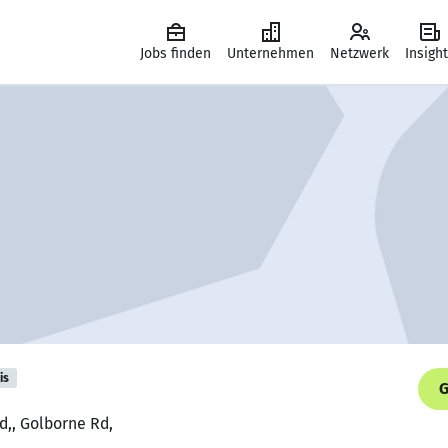
Jobs finden
Unternehmen
Netzwerk
Insigh
is
G
d,, Golborne Rd,