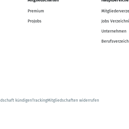
Mitgliedschaften
Hauptbereiche
Premium
Mitgliederverz
ProJobs
Jobs Verzeichn
Unternehmen
Berufsverzeich
edschaft kündigen
Tracking
Mitgliedschaften widerrufen