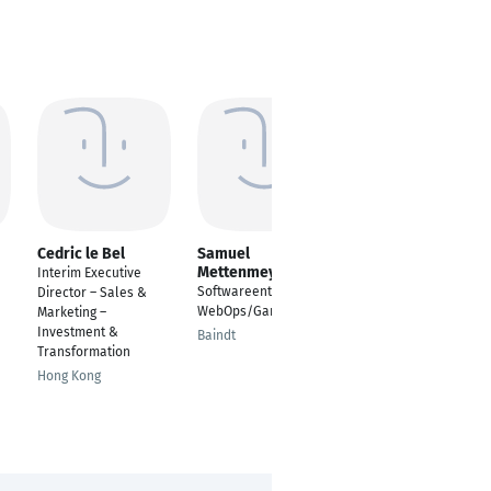
Cedric le Bel
Samuel
Smarth Passi
Mettenmeyer
Interim Executive
---
Softwareentwickler/
Director – Sales &
Frankfurt am Main
WebOps/GameOps
Marketing –
Investment &
Baindt
Transformation
Hong Kong