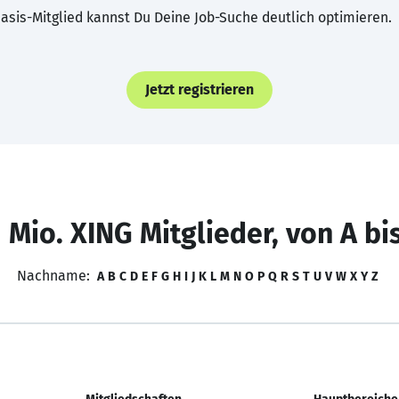
asis-Mitglied kannst Du Deine Job-Suche deutlich optimieren.
Jetzt registrieren
 Mio. XING Mitglieder, von A bi
Nachname:
A
B
C
D
E
F
G
H
I
J
K
L
M
N
O
P
Q
R
S
T
U
V
W
X
Y
Z