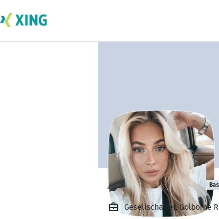
Amanda Clarke
Bas
Gesellschafter, Golborne R