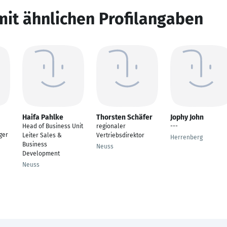
mit ähnlichen Profilangaben
Haifa Pahlke
Thorsten Schäfer
Jophy John
Head of Business Unit
regionaler
---
ger
Leiter Sales &
Vertriebsdirektor
Herrenberg
Business
Neuss
Development
Neuss