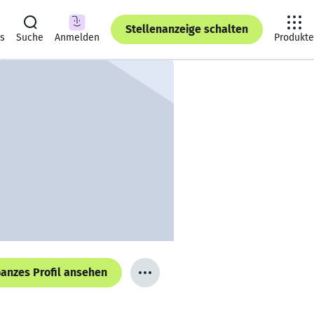
Stellenanzeige schalten
ts
Suche
Anmelden
Produkte
anzes Profil ansehen