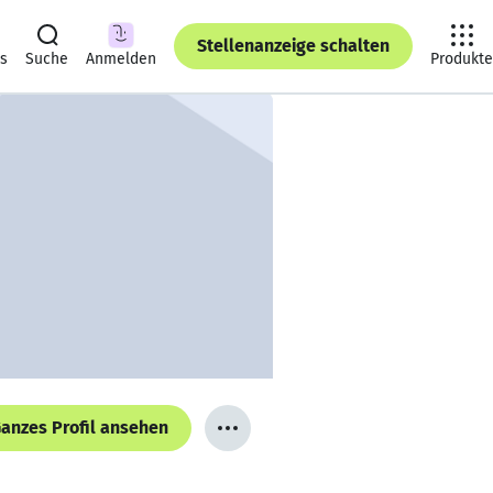
Stellenanzeige schalten
ts
Suche
Anmelden
Produkte
anzes Profil ansehen