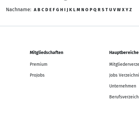
Nachname:
A
B
C
D
E
F
G
H
I
J
K
L
M
N
O
P
Q
R
S
T
U
V
W
X
Y
Z
Mitgliedschaften
Hauptbereiche
Premium
Mitgliederverz
ProJobs
Jobs Verzeichn
Unternehmen
Berufsverzeich