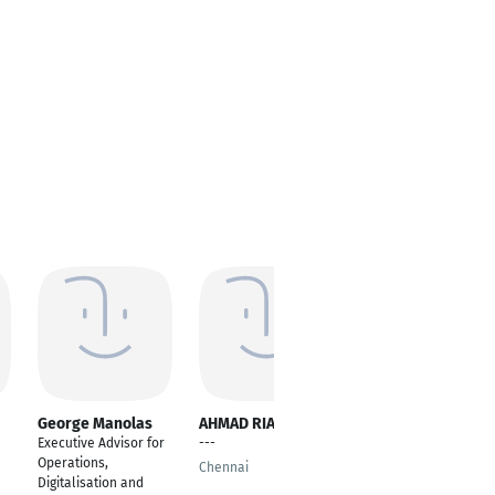
George Manolas
AHMAD RIAZUDDIN
Nadia Beatriz
Olivares
Executive Advisor for
---
Small Business
Operations,
Chennai
Owner
Digitalisation and