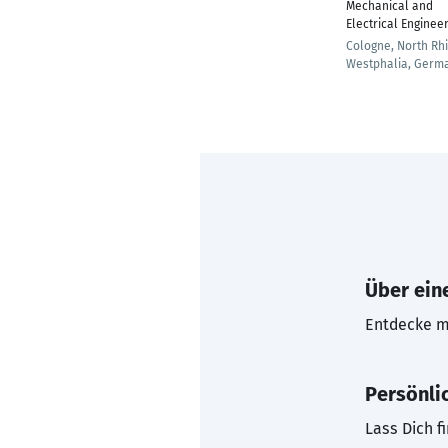
Mechanical and
Electrical Enginee
Cologne, North Rh
Westphalia, Germ
Über eine
Entdecke mi
Persönli
Lass Dich f