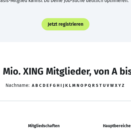
asis-Mitglied kannst Du Deine Job-Suche deutlich optimieren.
Jetzt registrieren
 Mio. XING Mitglieder, von A bi
Nachname:
A
B
C
D
E
F
G
H
I
J
K
L
M
N
O
P
Q
R
S
T
U
V
W
X
Y
Z
Mitgliedschaften
Hauptbereiche