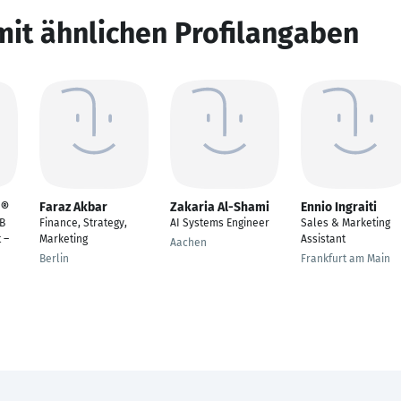
mit ähnlichen Profilangaben
 ®
Faraz Akbar
Zakaria Al-Shami
Ennio Ingraiti
2B
Finance, Strategy,
AI Systems Engineer
Sales & Marketing
 –
Marketing
Assistant
Aachen
Berlin
Frankfurt am Main