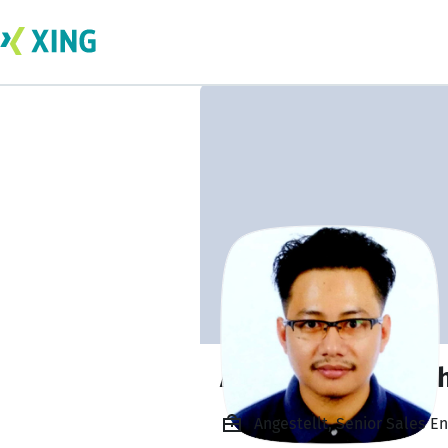
Amier Hakimi Moh
Angestellt, Senior Sales E