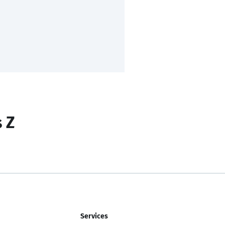
s Z
Services