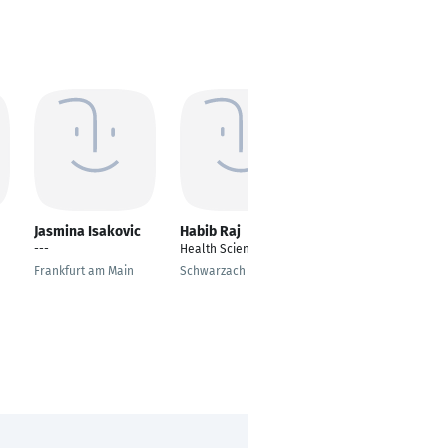
Jasmina Isakovic
Habib Raj
Pap Sargsyan
---
Health Science
---
Frankfurt am Main
Schwarzach
Frankfurt am Main