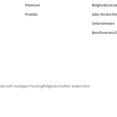
Premium
Mitgliederverz
ProJobs
Jobs Verzeichn
Unternehmen
Berufsverzeich
edschaft kündigen
Tracking
Mitgliedschaften widerrufen