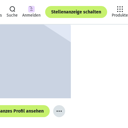
Stellenanzeige schalten
ts
Suche
Anmelden
Produkte
anzes Profil ansehen