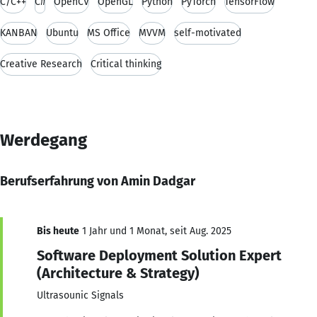
C/C++
C#
OpenCV
OpenGL
Python
PyTorch
TensorFlow
KANBAN
Ubuntu
MS Office
MVVM
self-motivated
Creative Research
Critical thinking
Werdegang
Berufserfahrung von Amin Dadgar
Bis heute
1 Jahr und 1 Monat, seit Aug. 2025
Software Deployment Solution Expert
(Architecture & Strategy)
Ultrasounic Signals