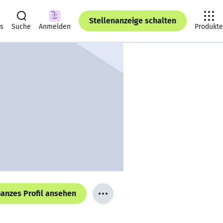
Stellenanzeige schalten
ts
Suche
Anmelden
Produkte
anzes Profil ansehen