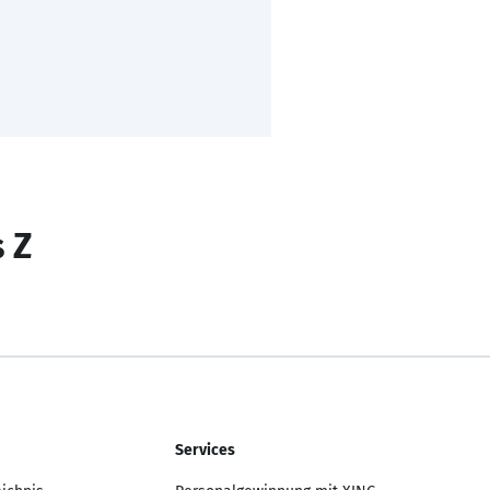
s Z
Services