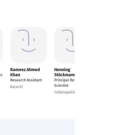
Rameez Ahmed
Henning
Berta Polanco
Khan
Stöckmann
en
Research Assistant
Research Assistant
Principal Research
Valencia
Scientist
Karachi
Indianapolis