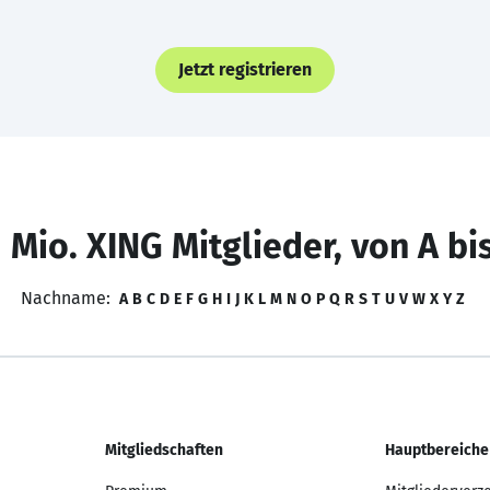
Jetzt registrieren
 Mio. XING Mitglieder, von A bi
Nachname:
A
B
C
D
E
F
G
H
I
J
K
L
M
N
O
P
Q
R
S
T
U
V
W
X
Y
Z
Mitgliedschaften
Hauptbereiche