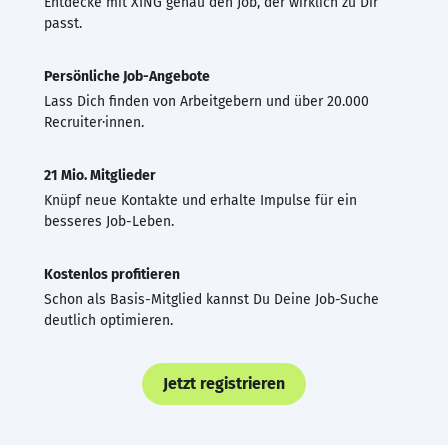
Entdecke mit XING genau den Job, der wirklich zu Dir
passt.
Persönliche Job-Angebote
Lass Dich finden von Arbeitgebern und über 20.000
Recruiter·innen.
21 Mio. Mitglieder
Knüpf neue Kontakte und erhalte Impulse für ein
besseres Job-Leben.
Kostenlos profitieren
Schon als Basis-Mitglied kannst Du Deine Job-Suche
deutlich optimieren.
Jetzt registrieren